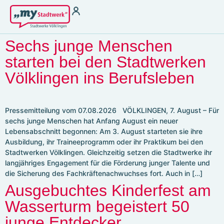
Strom
Wärme für
Vermieter
Strom zu Börsenpreisen
Sechs junge Menschen
Wasser
Heizstrom
THG-Quoten
starten bei den Stadtwerken
Ladestrom
Antragsformular §
Völklingen ins Berufsleben
Stromkennzeichung
22 EnFG
Gas
Fernwärme
Pressemitteilung vom 07.08.2026 VÖLKLINGEN, 7. August – Für
sechs junge Menschen hat Anfang August ein neuer
Lebensabschnitt begonnen: Am 3. August starteten sie ihre
Kundenservice
Kundenportal
Ausbildung, ihr Traineeprogramm oder ihr Praktikum bei den
Terminbuchung
Störung melden &
Stadtwerken Völklingen. Gleichzeitig setzen die Stadtwerke ihr
Hilfebereich
Notfallnummer
langjähriges Engagement für die Förderung junger Talente und
Kontakt
Energiespartipps
die Sicherung des Fachkräftenachwuchses fort. Auch in […]
Ausgebuchtes Kinderfest am
Energieausweis
Zählerablesung
Wasserturm begeistert 50
FAQ
junge Entdecker