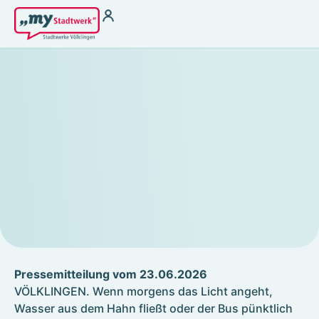
Strom
Wärme für
Vermieter
Strom zu Börsenpreisen
Wasser
Heizstrom
THG-Quoten
Ladestrom
Antragsformular §
Stromkennzeichung
22 EnFG
Gas
Fernwärme
Kundenservice
Kundenportal
Terminbuchung
Störung melden &
Hilfebereich
Notfallnummer
Kontakt
Energiespartipps
Energieausweis
Pressemitteilung vom 23.06.2026
Zählerablesung
VÖLKLINGEN. Wenn morgens das Licht angeht,
FAQ
Wasser aus dem Hahn fließt oder der Bus pünktlich