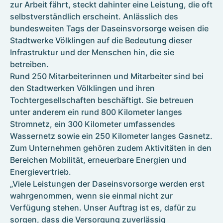
zur Arbeit fährt, steckt dahinter eine Leistung, die oft
Kontakt
selbstverständlich erscheint. Anlässlich des
Umzugsservice
bundesweiten Tags der Daseinsvorsorge weisen die
Formulare
Stadtwerke Völklingen auf die Bedeutung dieser
Infrastruktur und der Menschen hin, die sie
betreiben.
Photovoltaik
Rund 250 Mitarbeiterinnen und Mitarbeiter sind bei
den Stadtwerken Völklingen und ihren
Referenzen
Wallboxen
Tochtergesellschaften beschäftigt. Sie betreuen
E-Mobilität für Völklingen
unter anderem ein rund 800 Kilometer langes
Stromnetz, ein 300 Kilometer umfassendes
Wassernetz sowie ein 250 Kilometer langes Gasnetz.
Zum Unternehmen gehören zudem Aktivitäten in den
Bereichen Mobilität, erneuerbare Energien und
Energievertrieb.
„Viele Leistungen der Daseinsvorsorge werden erst
wahrgenommen, wenn sie einmal nicht zur
Verfügung stehen. Unser Auftrag ist es, dafür zu
sorgen, dass die Versorgung zuverlässig