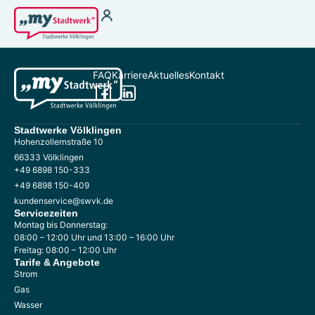
Strom
Wärme für
Vermieter
Strom zu Börsenpreisen
Wasser
Heizstrom
FAQ
Karriere
Aktuelles
Kontakt
THG-Quoten
Ladestrom
Antragsformular §
Stromkennzeichung
22 EnFG
Gas
Stadtwerke Völklingen
Fernwärme
Hohenzollernstraße 10
66333 Völklingen
+49 6898 150-333
+49 6898 150-409
Kundenservice
Kundenportal
kundenservice@swvk.de
Terminbuchung
Störung melden &
Servicezeiten
Hilfebereich
Notfallnummer
Montag bis Donnerstag:
08:00 – 12:00 Uhr und 13:00 – 16:00 Uhr
Kontakt
Energiespartipps
Freitag: 08:00 – 12:00 Uhr
Tarife & Angebote
Energieausweis
Strom
Zählerablesung
Gas
FAQ
Wasser