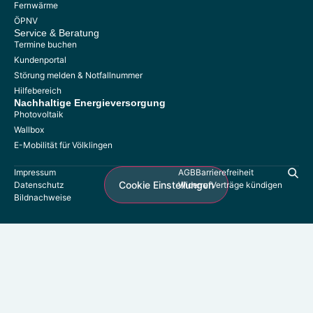
Fernwärme
Kontakt
ÖPNV
Umzugsservice
Service & Beratung
Termine buchen
Formulare
Kundenportal
Störung melden & Notfallnummer
Hilfebereich
Nachhaltige
Energieversorgung
Photovoltaik
Photovoltaik
Referenzen
Wallbox
Wallboxen
E-Mobilität für Völklingen
E-Mobilität für Völklingen
Impressum
AGB
Barrierefreiheit
Cookie Einstellungen
Datenschutz
Widerruf
Verträge kündigen
Bildnachweise