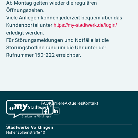
Ab Montag gelten wieder die regulären
Kontakt
Öffnungszeiten.
Umzugsservice
Viele Anliegen können jederzeit bequem über das
Formulare
Kundenportal unter
https://my-stadtwerk.de/login/
erledigt werden.
Für Störungsmeldungen und Notfälle ist die
Photovoltaik
Störungshotline rund um die Uhr unter der
Referenzen
Rufnummer 150-222 erreichbar.
Wallboxen
E-Mobilität für Völklingen
FAQ
Karriere
Aktuelles
Kontakt
Stadtwerke Völklingen
Hohenzollernstraße 10