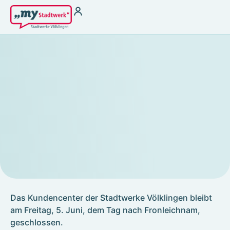
Strom
Wärme für
Vermieter
Strom zu Börsenpreisen
Wasser
Heizstrom
THG-Quoten
Ladestrom
Antragsformular §
Stromkennzeichung
22 EnFG
Gas
Fernwärme
Kundenservice
Kundenportal
Terminbuchung
Störung melden &
Hilfebereich
Notfallnummer
Kontakt
Energiespartipps
Energieausweis
Das Kundencenter der Stadtwerke Völklingen bleibt
Zählerablesung
am Freitag, 5. Juni, dem Tag nach Fronleichnam,
FAQ
geschlossen.