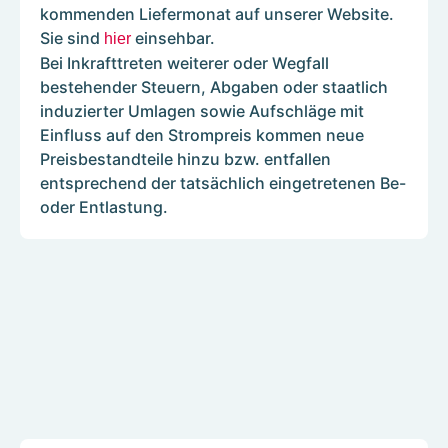
Website.
zuverläs
Die
kommenden Liefermonat auf unserer Website.
Hier
So
Energiev
Umstellung
Sie sind
einsehbar.
hier
haben
behalten
in
auf
Bei Inkrafttreten weiterer oder Wegfall
Sie
Sie
der
diesen
bestehender Steuern, Abgaben oder staatlich
jederzeit
stets
Region
flexiblen
induzierter Umlagen sowie Aufschläge mit
Zugriff
den
garantie
Tarif
Einfluss auf den Strompreis kommen neue
auf
Überblick
wir
ist
Preisbestandteile hinzu bzw. entfallen
Ihre
über
eine
daher
entsprechend der tatsächlich eingetretenen Be-
Daten
Ihre
kontinui
unkompliziert
oder Entlastung.
und
Energiekosten.
Stromlie
und
können
auch
ohne
diese
dann,
zusätzlichen
bei
wenn
technischen
Bedarf
es
Aufwand
ändern.
an
möglich.
Im
den
Kundenportal
Strombö
können
zu
Sie
Schwan