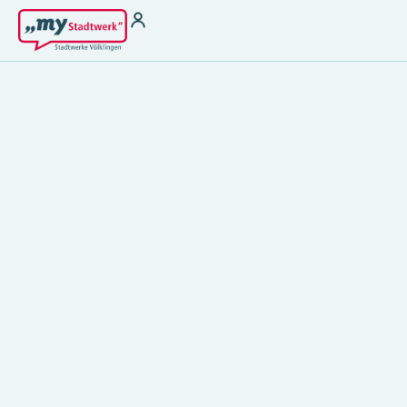
Strom
Wärme für
Vermieter
Strom zu Börsenpreisen
Wasser
Heizstrom
THG-Quoten
Ladestrom
Antragsformular §
Stromkennzeichung
22 EnFG
Gas
Fernwärme
Kundenservice
Kundenportal
Terminbuchung
Störung melden &
Hilfebereich
Notfallnummer
Kontakt
Energiespartipps
Energieausweis
Zählerablesung
FAQ