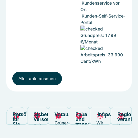
Kundenservice vor
Ort
Kunden-Self-Service-
Portal
Grundpreis: 17,99
€/Monat
Arbeitspreis: 33,990
Cent/kWh
Alle Tarife ansehen
Persönlich
Sichere
Vorausschauend
Faire
Infrastruktur
Regiona
für
Versorgung
und
veranker
Grüner
Wir
Sie
transparente
Seit
Wir
da
Strom,
Preise
investieren
1963
engagiere
Sie
Wir
Solarenergie,
in