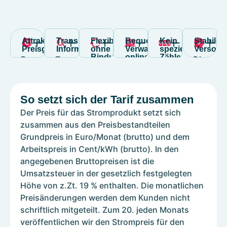
Attraktive
Transparente
Flexibilität
Bequeme
Kein
Stabile
Preisgestaltung
Information
ohne
Verwaltung
spezieller
Versorg
Bindung
online
Zähler
Der
Zum
Die
notwendig
Grüner
my
Strompreis
20.
Einführ
Für
Strom,
Strom
wird
jeden
von
den
Solarenergie,
agil
monatlich
Monats
„my
So setzt sich der Tarif zusammen
Abschluss
E-
ist
neu
veröffentlichen
Strom
des
Der Preis für das Stromprodukt setzt sich
Mobilität
ein
berechnet,
wir
agil“
Tarifs
zusammen aus den Preisbestandteilen
und
reiner
basierend
den
hat
„my
Grundpreis in Euro/Monat (brutto) und dem
mehr
online-
auf
Strompreis
keinerlei
Strom
Arbeitspreis in Cent/kWh (brutto). In den
–
Tarif,
den
für
Auswirk
agil“
angegebenen Bruttopreisen ist die
Wir
der
aktuellen
den
auf
benötigen
Umsatzsteuer in der gesetzlich festgelegten
entwickeln
über
Preisen
kommenden
Ihre
Sie
Höhe von z.Zt. 19 % enthalten. Die monatlichen
uns
unser
der
Liefermonat
Versorgu
keinen
Preisänderungen werden dem Kunden nicht
weiter.
Kundenportal
Strombörse.
auf
Als
speziellen
schriftlich mitgeteilt. Zum 20. jeden Monats
verwaltet
unserer
Ihr
Stromzähler.
veröffentlichen wir den Strompreis für den
wird.