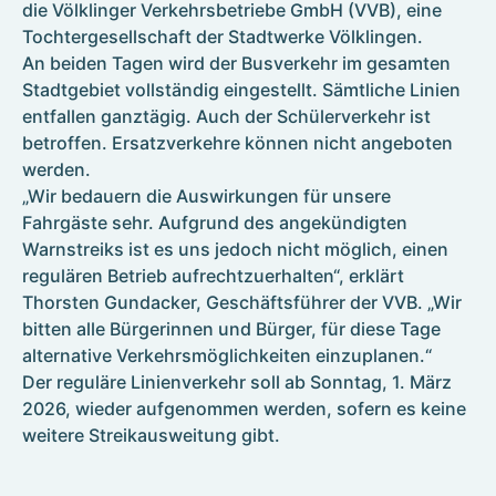
die Völklinger Verkehrsbetriebe GmbH (VVB), eine
Kontakt
Tochtergesellschaft der Stadtwerke Völklingen.
Umzugsservice
An beiden Tagen wird der Busverkehr im gesamten
Formulare
Stadtgebiet vollständig eingestellt. Sämtliche Linien
entfallen ganztägig. Auch der Schülerverkehr ist
betroffen. Ersatzverkehre können nicht angeboten
Photovoltaik
werden.
„Wir bedauern die Auswirkungen für unsere
Referenzen
Wallboxen
Fahrgäste sehr. Aufgrund des angekündigten
E-Mobilität für Völklingen
Warnstreiks ist es uns jedoch nicht möglich, einen
regulären Betrieb aufrechtzuerhalten“, erklärt
Thorsten Gundacker, Geschäftsführer der VVB. „Wir
bitten alle Bürgerinnen und Bürger, für diese Tage
alternative Verkehrsmöglichkeiten einzuplanen.“
Der reguläre Linienverkehr soll ab Sonntag, 1. März
2026, wieder aufgenommen werden, sofern es keine
weitere Streikausweitung gibt.