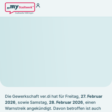
Strom
Wärme für
Vermieter
Strom zu Börsenpreisen
Wasser
Heizstrom
THG-Quoten
Ladestrom
Antragsformular §
Stromkennzeichung
22 EnFG
Gas
Fernwärme
Kundenservice
Kundenportal
Terminbuchung
Störung melden &
Hilfebereich
Notfallnummer
Kontakt
Energiespartipps
Energieausweis
Die Gewerkschaft ver.di hat für Freitag,
27. Februar
Zählerablesung
2026
, sowie Samstag,
28. Februar 2026
, einen
FAQ
Warnstreik angekündigt. Davon betroffen ist auch