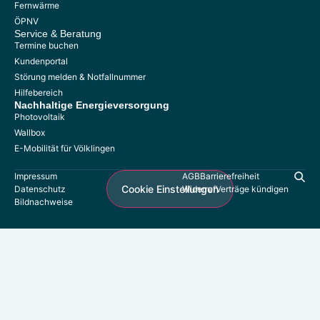
Fernwärme
Kontakt
ÖPNV
Umzugsservice
Service & Beratung
Termine buchen
Formulare
Kundenportal
Störung melden & Notfallnummer
Hilfebereich
Nachhaltige
Energieversorgung
Photovoltaik
Photovoltaik
Referenzen
Wallbox
Wallboxen
E-Mobilität für Völklingen
E-Mobilität für Völklingen
Impressum
AGB
Barrierefreiheit
Cookie Einstellungen
Datenschutz
Widerruf
Verträge kündigen
Bildnachweise