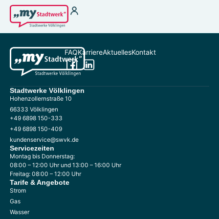
Strom
Wärme für
Vermieter
Strom zu Börsenpreisen
Wasser
Heizstrom
FAQ
Karriere
Aktuelles
Kontakt
THG-Quoten
Ladestrom
Antragsformular §
Stromkennzeichung
22 EnFG
Gas
Stadtwerke Völklingen
Fernwärme
Hohenzollernstraße 10
66333 Völklingen
+49 6898 150-333
+49 6898 150-409
Kundenservice
Kundenportal
kundenservice@swvk.de
Terminbuchung
Störung melden &
Servicezeiten
Hilfebereich
Notfallnummer
Montag bis Donnerstag:
08:00 – 12:00 Uhr und 13:00 – 16:00 Uhr
Kontakt
Energiespartipps
Freitag: 08:00 – 12:00 Uhr
Tarife & Angebote
Energieausweis
Strom
Zählerablesung
Gas
FAQ
Wasser