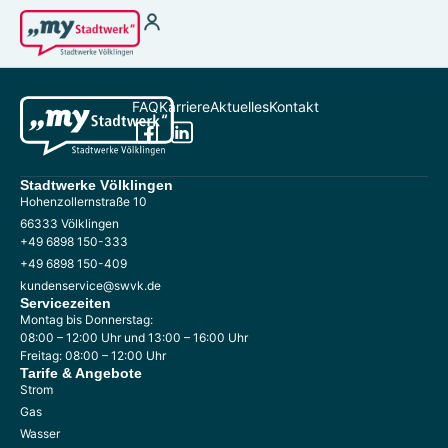
Strom
Wärme für
Vermieter
Strom zu Börsenpreisen
Wasser
Heizstrom
FAQ
Karriere
Aktuelles
Kontakt
THG-Quoten
Ladestrom
Antragsformular §
Stromkennzeichung
22 EnFG
Gas
Stadtwerke Völklingen
Fernwärme
Hohenzollernstraße 10
66333 Völklingen
+49 6898 150-333
+49 6898 150-409
Kundenservice
Kundenportal
kundenservice@swvk.de
Terminbuchung
Störung melden &
Servicezeiten
Hilfebereich
Notfallnummer
Montag bis Donnerstag:
08:00 – 12:00 Uhr und 13:00 – 16:00 Uhr
Kontakt
Energiespartipps
Freitag: 08:00 – 12:00 Uhr
Tarife & Angebote
Energieausweis
Strom
Zählerablesung
Gas
FAQ
Wasser