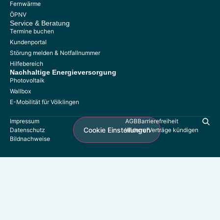
Fernwärme
Kontakt
ÖPNV
Umzugsservice
Service & Beratung
Termine buchen
Formulare
Kundenportal
Störung melden & Notfallnummer
Hilfebereich
Nachhaltige
Energieversorgung
Photovoltaik
Photovoltaik
Referenzen
Wallbox
Wallboxen
E-Mobilität für Völklingen
E-Mobilität für Völklingen
Impressum
AGB
Barrierefreiheit
Cookie Einstellungen
Datenschutz
Widerruf
Verträge kündigen
Bildnachweise