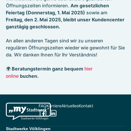
Kontakt
Öffnungszeiten informieren.
Am gesetzlichen
Umzugsservice
Feiertag (Donnerstag, 1. Mai 2025)
sowie am
Freitag, den 2. Mai 2025, bleibt unser Kundencenter
Formulare
ganztägig geschlossen.
An allen anderen Tagen sind wir zu unseren
Photovoltaik
regulären Öffnungszeiten wieder wie gewohnt für Sie
Referenzen
da. Wir danken Ihnen für Ihr Verständnis!
Wallboxen
E-Mobilität für Völklingen
🌍
Beratungstermin ganz bequem
hier
buchen.
online
FAQ
Karriere
Aktuelles
Kontakt
Stadtwerke Völklingen