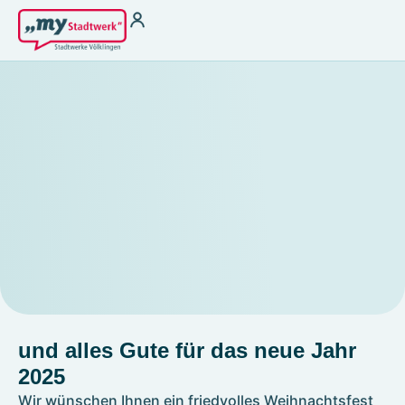
Strom
Wärme für
Vermieter
Strom zu Börsenpreisen
Wasser
Heizstrom
THG-Quoten
Ladestrom
Antragsformular §
Stromkennzeichung
22 EnFG
Gas
Fernwärme
Kundenservice
Kundenportal
Terminbuchung
Störung melden &
Hilfebereich
Notfallnummer
Kontakt
Energiespartipps
Energieausweis
und alles Gute für das neue Jahr
Zählerablesung
2025
FAQ
Wir wünschen Ihnen ein friedvolles Weihnachtsfest