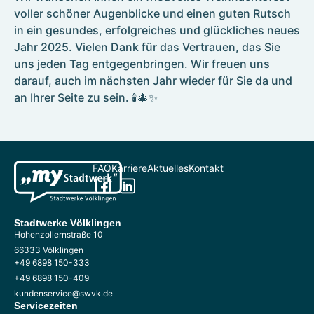
Kontakt
voller schöner Augenblicke und einen guten Rutsch
Umzugsservice
in ein gesundes, erfolgreiches und glückliches neues
Jahr 2025. Vielen Dank für das Vertrauen, das Sie
Formulare
uns jeden Tag entgegenbringen. Wir freuen uns
darauf, auch im nächsten Jahr wieder für Sie da und
an Ihrer Seite zu sein. 🕯️🎄✨
Photovoltaik
Referenzen
Wallboxen
E-Mobilität für Völklingen
FAQ
Karriere
Aktuelles
Kontakt
Stadtwerke Völklingen
Hohenzollernstraße 10
66333 Völklingen
+49 6898 150-333
+49 6898 150-409
kundenservice@swvk.de
Servicezeiten