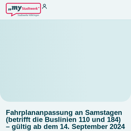
Strom
Wärme für
Vermieter
Strom zu Börsenpreisen
Wasser
Heizstrom
THG-Quoten
Ladestrom
Antragsformular §
Stromkennzeichung
22 EnFG
Gas
Fernwärme
Kundenservice
Kundenportal
Terminbuchung
Störung melden &
Hilfebereich
Notfallnummer
Kontakt
Energiespartipps
Energieausweis
Fahrplananpassung an Samstagen
Zählerablesung
(betrifft die Buslinien 110 und 184)
– gültig ab dem 14. September 2024
FAQ