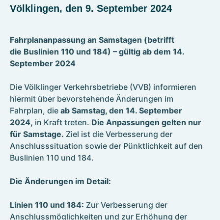
Kontakt
Völklingen, den 9. September 2024
Umzugsservice
Formulare
Fahrplananpassung an Samstagen (betrifft
die Buslinien 110 und 184) – gültig ab dem 14.
September 2024
Photovoltaik
Die Völklinger Verkehrsbetriebe (VVB) informieren
Referenzen
Wallboxen
hiermit über bevorstehende Änderungen im
E-Mobilität für Völklingen
Fahrplan, die
ab Samstag, den 14. September
2024,
in Kraft treten.
Die Anpassungen gelten nur
für Samstage.
Ziel ist die Verbesserung der
Anschlusssituation sowie der Pünktlichkeit auf den
Buslinien 110 und 184.
Die Änderungen im Detail:
Linien 110 und 184:
Zur Verbesserung der
Anschlussmöglichkeiten und zur Erhöhung der