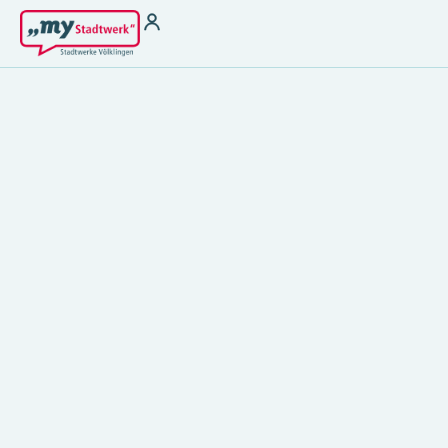
Strom
Wärme für
Vermieter
Strom zu Börsenpreisen
Wasser
Heizstrom
THG-Quoten
Ladestrom
Antragsformular §
Stromkennzeichung
22 EnFG
Gas
Fernwärme
Kundenservice
Kundenportal
Terminbuchung
Störung melden &
Hilfebereich
Notfallnummer
Kontakt
Energiespartipps
Energieausweis
Zählerablesung
FAQ